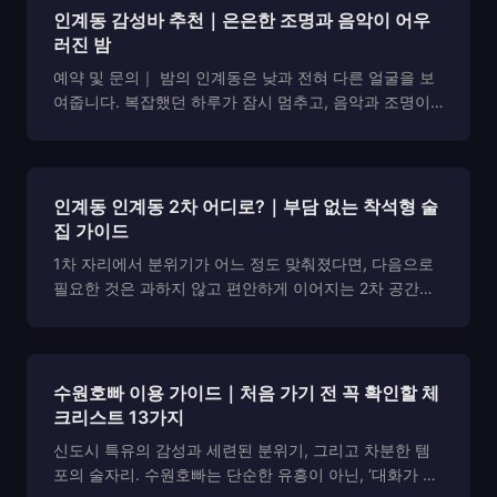
인계동 감성바 추천｜은은한 조명과 음악이 어우
러진 밤
예약 및 문의｜ 밤의 인계동은 낮과 전혀 다른 얼굴을 보
여줍니다. 복잡했던 하루가 잠시 멈추고, 음악과 조명이
천천히 공간을 감싸는 시간. 그런 감각을 온전히 느낄 수
있는 곳이 바로 감성바입니다. 요즘 인계동 인계동 일대
는 화려함 대신 차분한 분위기를 찾는 사람들이 늘면...
인계동 인계동 2차 어디로?｜부담 없는 착석형 술
집 가이드
1차 자리에서 분위기가 어느 정도 맞춰졌다면, 다음으로
필요한 것은 과하지 않고 편안하게 이어지는 2차 공간입
니다. 특히 인계동처럼 선택지가 많은 곳에서는, 괜히 잘
못 들어가 분위기가 바뀌거나 소란스러워지면 대화의 흐
름이 깨지기 쉬워 부담이 생길 수 있습니다. 그래서 ...
수원호빠 이용 가이드｜처음 가기 전 꼭 확인할 체
크리스트 13가지
신도시 특유의 감성과 세련된 분위기, 그리고 차분한 템
포의 술자리. 수원호빠는 단순한 유흥이 아닌, ‘대화가 중