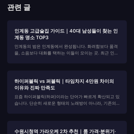
관련 글
인계동 고급술집 가이드｜40대 남성들이 찾는 인
계동 명소 TOP3
인계동의 밤은 인계동에서 완성됩니다. 화려함보다 품격
을, 소음보다 대화를 택하는 이들이 모이는 곳. 최근 인계
동 고급술집이라는 키워드가 주목받는 이유도 여기에 있
습니다. 한 잔의 술에 진심을 담는 사람들, 그들이 선택한
세련된 공간들을 지금부터 소개합니다. 📞 예약 및 ...
하이퍼블릭 vs 퍼블릭｜타임차지 4만원 차이의
이유와 진짜 만족도
요즘 하이퍼블릭(하퍼)이라는 단어가 빠르게 확산되고 있
습니다. 단순히 새로운 형태의 노래방이 아니라, 기존의
퍼블릭(가라오케) 문화를 완전히 새롭게 재해석한 공간으
로 인식되고 있죠. 외형적으로 보면 룸 구조나 기본 시스
템은 퍼블릭과 크게 다르지 않습니다. 그러나 실제로...
수원시청역 가라오케 2차 추천｜룸 가격·분위기·