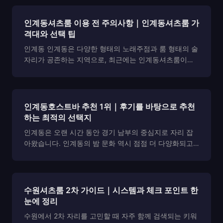
인계동셔츠룸 이용 전 주의사항｜인계동셔츠룸 가
격대와 선택 팁
인계동 인계동은 다양한 형태의 노래주점과 룸 형태의 술
자리가 공존하는 지역으로, 최근에는 인계동셔츠룸이라
는 키워드가 자주 검색되고 있습니다. 단순한 유흥 공간
을 넘어 프라이빗한 분위기와 서비스 품질을 중시하는 손
님들이 늘어나면서, 셔츠룸 형태의 공간이 주목받고 있습
니다....
인계동호스트바 추천 1위｜후기를 바탕으로 추천
하는 최적의 선택지
인계동은 오랜 시간 동안 경기 남부의 중심지로 자리 잡
아왔습니다. 인계동의 밤 문화 역시 점점 더 다양화되고
있으며, 그 중에서도 인계동호스트바 는 편안한 분위기와
고급스러운 서비스를 제공하는 공간으로 인기를 끌고 있
습니다. 하지만 인계동호스트바 를 처음 방문하는 사람들
은 어...
수원셔츠룸 2차 가이드｜시스템과 체크 포인트 한
눈에 정리
수원에서 2차 자리를 고민할 때 자주 함께 검색되는 키워