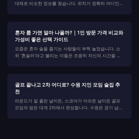
대체로 비슷한 정보를 찾습니다. 위치가 정확히 어디인
지, 시스템이 어떤 방식으로 운영되는지, 가격 구조와 주
대 기준은 무엇인지, 그리고 퍼블릭과 하이퍼블릭의 차이
가 실제 이용 경험에서 어떻게 체감되는지 같은 것들입...
혼자 룸 가면 얼마 나올까?｜1인 방문 가격 비교와
가성비 좋은 선택 가이드
요즘은 혼자 술을 즐기는 사람들이 부쩍 늘었습니다. 소
위 ‘혼술러’라고 불리는 이들은 조용히 자신의 시간을 즐
기며, 누구의 눈치도 보지 않고 편안한 자리를 원하죠. 이
런 흐름은 자연스럽게 유흥 문화에도 변화를 만들었습니
다. 이제는 “혼자 가도 어색하지 않은 공간”, 즉...
골프 끝나고 2차 어디로? 수원 지인 모임 술집 추
천
라운드가 잘 풀린 날이든, 스코어가 아쉬운 날이든 골프
모임의 밤은 대개 2차에서 완성됩니다. 수원은 경기 남부
에서 모임 동선이 가장 매끄러운 도시 중 하나로, 수원시
청역 → 수원 라인을 기준으로 식사·이동·2차가 자연스럽
게 이어집니다. 이 글은 골프 끝나고 바로 앉...