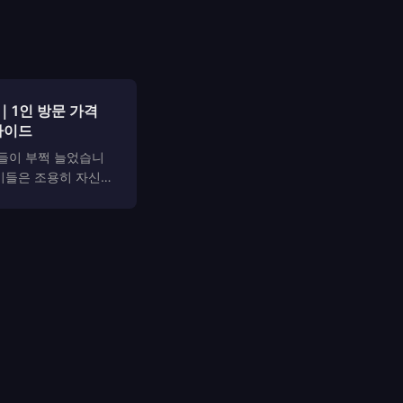
｜1인 방문 가격
가이드
들이 부쩍 늘었습니
 이들은 조용히 자신의
 보지 않고 편안한 자
연스럽게 유흥 문화에
는 “혼자 가도 어색하