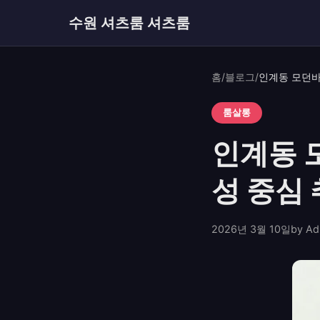
수원 셔츠룸 셔츠룸
홈
/
블로그
/
룸살롱
인계동 
성 중심
2026년 3월 10일
by Ad