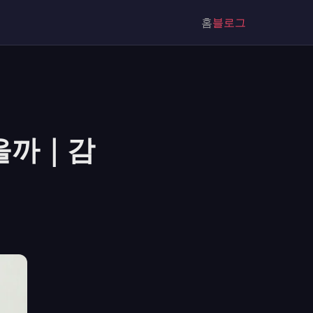
홈
블로그
좋을까｜감