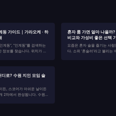
 인계동 가이드｜가라오케 · 하
혼자 룸 가면 얼마 나올까?
내
비교와 가성비 좋은 선택 
인계동”, “인계동”를 검색하는
요즘은 혼자 술을 즐기는 사람
 정보를 찾습니다. 위치가 정
다. 소위 ‘혼술러’라고 불리는
스템이 어떤 방식으로 운영되는
시간을 즐기며, 누구의 눈치도
대 기준은 무엇인지, 그리고 퍼블
리를 원하죠. 이런 흐름은 자
차이가 실제 이용 경험에서 어
도 변화를 만들었습니다. 이제
것들입...
지 않은 공간”, 즉...
어디로? 수원 지인 모임 술
이든, 스코어가 아쉬운 날이든
개 2차에서 완성됩니다. 수원은
동선이 가장 매끄러운 도시 중
→ 수원 라인을 기준으로 식사·
게 이어집니다. 이 글은 골프