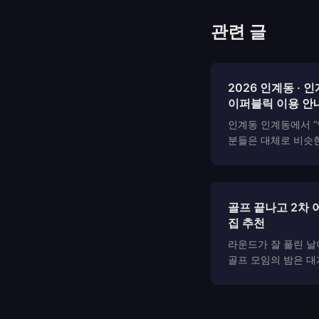
관련 글
2026 인계동 ·
이퍼블릭 이용 안
인계동 인계동에서 “
분들은 대체로 비슷한
확히 어디인지, 시
지, 가격 구조와 주
릭과 하이퍼블릭의 
떻게 체감되는지 같은 
골프 끝나고 2차 
집 추천
라운드가 잘 풀린 날
골프 모임의 밤은 대
경기 남부에서 모임 
하나로, 수원시청역 
이동·2차가 자연스럽