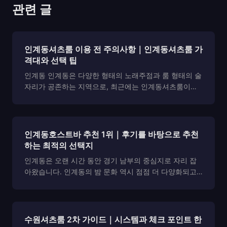
관련 글
인계동셔츠룸 이용 전 주의사항｜인계동셔츠룸 가
격대와 선택 팁
인계동 인계동은 다양한 형태의 노래주점과 룸 형태의 술
자리가 공존하는 지역으로, 최근에는 인계동셔츠룸이라
는 키워드가 자주 검색되고 있습니다. 단순한 유흥 공간
을 넘어 프라이빗한 분위기와 서비스 품질을 중시하는 손
님들이 늘어나면서, 셔츠룸 형태의 공간이 주목받고 있습
니다....
인계동호스트바 추천 1위｜후기를 바탕으로 추천
하는 최적의 선택지
인계동은 오랜 시간 동안 경기 남부의 중심지로 자리 잡
아왔습니다. 인계동의 밤 문화 역시 점점 더 다양화되고
있으며, 그 중에서도 인계동호스트바 는 편안한 분위기와
고급스러운 서비스를 제공하는 공간으로 인기를 끌고 있
습니다. 하지만 인계동호스트바 를 처음 방문하는 사람들
은 어...
수원셔츠룸 2차 가이드｜시스템과 체크 포인트 한