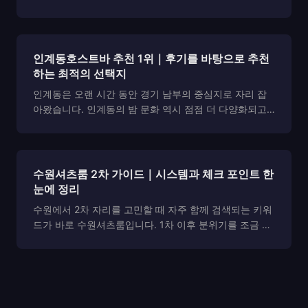
는 키워드가 자주 검색되고 있습니다. 단순한 유흥 공간
을 넘어 프라이빗한 분위기와 서비스 품질을 중시하는 손
님들이 늘어나면서, 셔츠룸 형태의 공간이 주목받고 있습
니다....
인계동호스트바 추천 1위｜후기를 바탕으로 추천
하는 최적의 선택지
인계동은 오랜 시간 동안 경기 남부의 중심지로 자리 잡
아왔습니다. 인계동의 밤 문화 역시 점점 더 다양화되고
있으며, 그 중에서도 인계동호스트바 는 편안한 분위기와
고급스러운 서비스를 제공하는 공간으로 인기를 끌고 있
습니다. 하지만 인계동호스트바 를 처음 방문하는 사람들
은 어...
수원셔츠룸 2차 가이드｜시스템과 체크 포인트 한
눈에 정리
수원에서 2차 자리를 고민할 때 자주 함께 검색되는 키워
드가 바로 수원셔츠룸입니다. 1차 이후 분위기를 조금 더
이어가고 싶을 때, 이동 동선과 이용 흐름이 비교적 명확
한 공간을 찾는 경우가 많기 때문입니다. 하지만 이름만
보고 선택하기에는 운영 방식과 시스템이 서로 ...